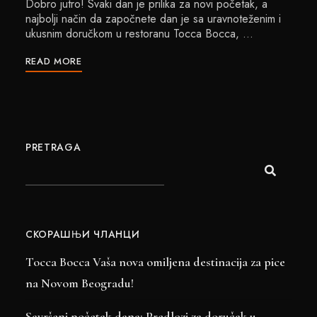
Dobro jutro! Svaki dan je prilika za novi početak, a
najbolji način da započnete dan je sa uravnoteženim i
ukusnim doručkom u restoranu Tocca Bocca, …
READ MORE
PRETRAGA
СКОРАШЊИ ЧЛАНЦИ
Tocca Bocca Vaša nova omiljena destinacija za pice
na Novom Beogradu!
Savršeni početak dana: Predlozi za doručak u